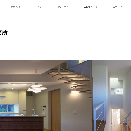
Works
Q&A
Column
About us
Recruit