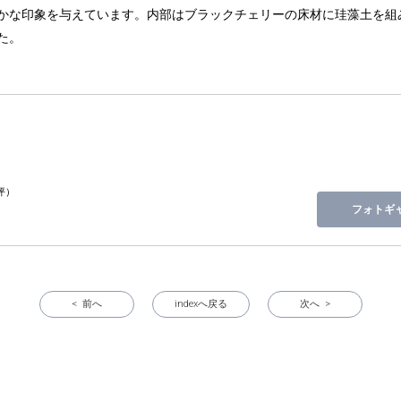
かな印象を与えています。内部はブラックチェリーの床材に珪藻土を組
た。
）
）
3坪）
フォトギ
< 前へ
indexへ戻る
次へ >