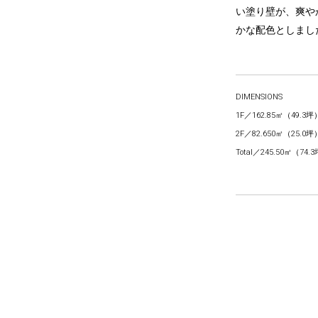
い塗り壁が、爽や
かな配色としまし
DIMENSIONS
1F
162.85㎡（49.3坪
2F
82.650㎡（25.0坪
Total
245.50㎡（74.