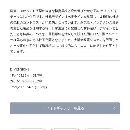
南東に向かってＬ字型の大きな切妻屋根と庇の伸びやかな“和のテイスト”を
テーマにした住宅です。外観デザインは水平ラインを意識し、２種類の外壁
の色彩のコントラストが印象的となっています。耐久性・メンテナンス性を
考慮した製品を使用する等、日常生活にも配慮した材料選び・デザインとし
たことも特徴の一つです。屋根形状を活かして設けた囲われた2 階バルコニ
ーは落ち着きのある軒下空間となりました。太陽光発電システムを設置した
オール電化住宅として環境的にも、経済的にも「エコ」に配慮した住宅とし
ています。
DIMENSIONS
1F
104.85㎡（31.7坪）
2F
66.790㎡（20.2坪）
Total
171.64㎡（51.9坪）
フォトギャラリーを見る