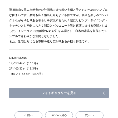
那須連山を望み自然豊かな計画地に建つ若い夫婦と子どものためのシンプル
な住まいです。敷地も広く陽当たりもよい条件ですが、眺望を楽しみコンパ
クトながらゆとりある暮らしを実現するため２階にリビング・ダイニング・
キッチンとし南側に大きく開口とバルコニーを設け東西に抜ける空間としま
した。インテリアには無垢のﾌﾛｰﾘﾝｸﾞを基調とし、白木の家具を製作したシ
ンプルでさわやかな空間となりました。
また、住宅と対になる車庫を造り広がりある外観も特徴です。
DIMENSIONS
1F
53.44㎡（16.1坪）
2F
60.39㎡（18.3坪）
Total
113.83㎡（34.4坪）
フォトギャラリーを見る
< 前へ
indexへ戻る
次へ >